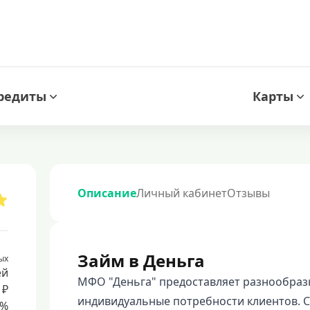
редиты
Карты
Описание
Личный кабинет
Отзывы
Займ в Деньга
ых
ей
МФО "Деньга" предоставляет разнообраз
 ₽
индивидуальные потребности клиентов. С
8%