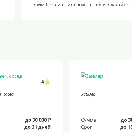
займ без лишних сложностей и закройте 
4
, сосед
Займер
а
до 30 000 ₽
Сумма
до 3
до 31 дней
Срок
до 1