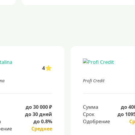
4
ina
Profi Credit
а
до 30 000 ₽
Сумма
до 40
до 30 дней
Срок
до 109
а
до 0.8%
Одобрение
С
ение
Среднее