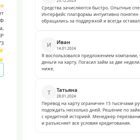
25.12.2023
ее
Средства зачисляются быстро. Опытные спец
ет
Интерфейс платформы интуитивно понятен и
РФ
обращались за поддержкой и всегда оставал
a,
ИР
Иван
73
И
14.01.2024
Я воспользовался предложением компании, ч
деньги на карту. Погасил займ за две недел
ниже.
Татьяна
Т
28.01.2024
Перевод на карту ограничен 15 тысячами ру
подождать несколько дней. Решение по зай
с кредитной историей. Менеджер перезванив
и разъясняет все условия кредитования.