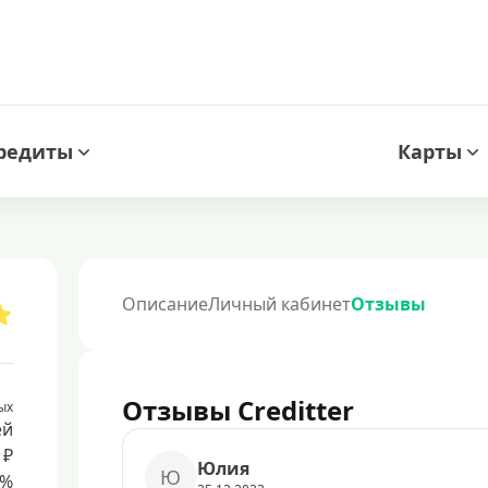
редиты
Карты
Описание
Личный кабинет
Отзывы
Отзывы Creditter
ых
ей
 ₽
Юлия
Ю
8%