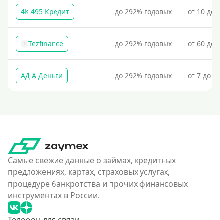
4К 495 Кредит
до 292% годовых
от 10 до 
Tezfinance
до 292% годовых
от 60 до 
T
АД А Деньги
до 292% годовых
от 7 до 3
Самые свежие данные о займах, кредитных
предложениях, картах, страховых услугах,
процедуре банкротства и прочих финансовых
инструментах в России.
Телефон для связи