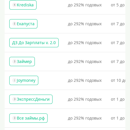
Krediska
до 292% годовых
от 5 до 3
K
Екапуста
до 292% годовых
от 7 до 2
Е
ДЗ До Зарплаты v. 2.0
до 292% годовых
от 7 до 3
Займер
до 292% годовых
от 7 до 1
З
Joymoney
до 292% годовых
от 10 до 
J
ЭкспрессДеньги
до 292% годовых
от 1 до 1
Э
Все займы.рф
до 292% годовых
от 1 до 3
З