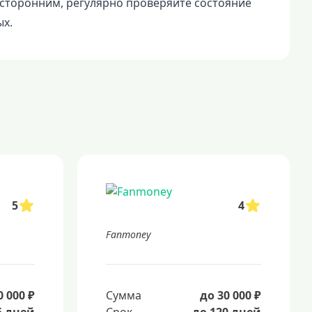
осторонним, регулярно проверяйте состояние
ых.
5
4
Fanmoney
0 000 ₽
Сумма
до 30 000 ₽
5 дней
Срок
до 120 дней