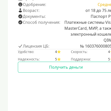
Одобрение:
Средн
Возраст:
от 18 до 75 л
Документы:
Паспорт 
Способ получения:
Платежные системы Vis
MasterCard, МИР, а так
электронный кошел
QIW
Лицензия ЦБ:
№ 16037600080
Удобство:
4
Скорость:
4
Надежность:
5
Поддержка:
5
Получить деньги