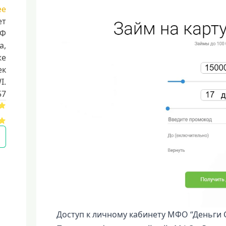
ее
ет
РФ
a,
же
ек
I.
57
Доступ к личному кабинету МФО “Деньги 