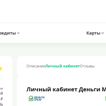
редиты
Карты
Описание
Личный кабинет
Отзывы
Личный кабинет Деньги 
ых
ей
 ₽
8%